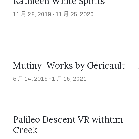
Kathleen White Spirits
11 月 28, 2019 -
11 月 25, 2020
Mutiny: Works by Géricault
5 月 14, 2019 -
1 月 15, 2021
Palileo Descent VR withtim
Creek